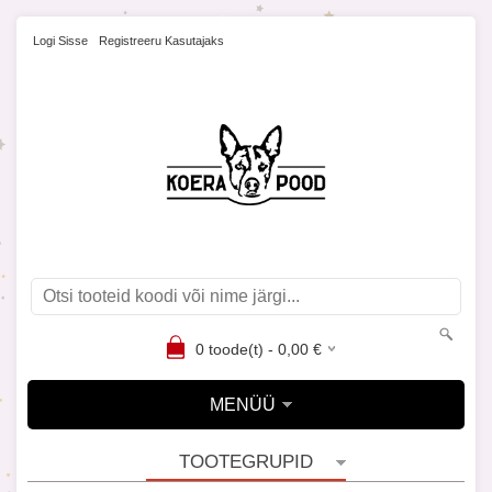
Logi Sisse
Registreeru Kasutajaks
0
toode(t) -
0,00
€
MENÜÜ
TOOTEGRUPID