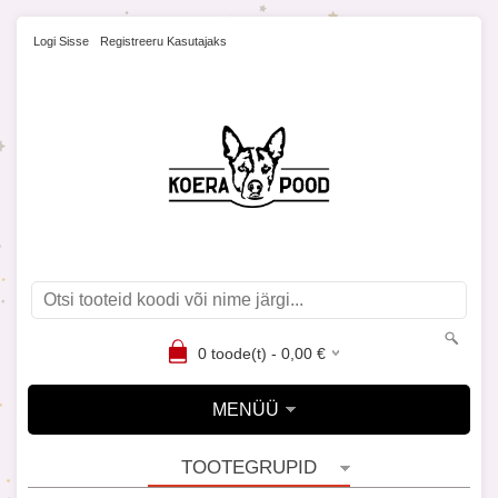
Logi Sisse
Registreeru Kasutajaks
0
toode(t) -
0,00
€
MENÜÜ
TOOTEGRUPID