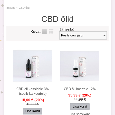
»
Esileht
CBD õlid
CBD õlid
Järjesta:
Kuva:
CBD õli kassidele 3%
CBD õli koertele 12%
(sobib ka koertele)
35,99 €
(20%)
44,99 €
15,99 €
(20%)
19,99 €
Lisa soovikorvi