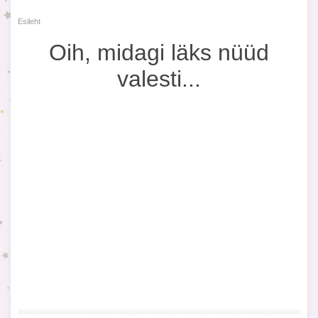
Esileht
Oih, midagi läks nüüd
valesti...